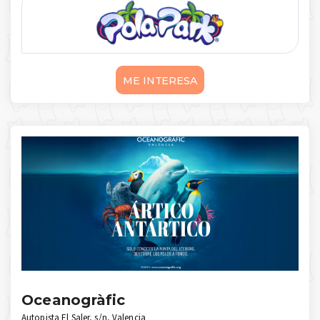
24000m2, que cuenta tamb ...
Mostrar más
ME INTERESA
Oceanogràfic
Autopista El Saler, s/n, Valencia