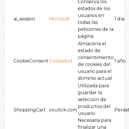
Conserva los
estados de los
usuarios en
ai_session
Microsoft
1 día
todas las
peticiones de la
página.
Almacena el
estado de
consentimiento
CookieConsent
Cookiebot
1 año
de cookies del
usuario para el
dominio actual
Utilizada para
guardar la
selección de
productos del
ShoppingCart
voutick.com
Persis
usuario.
Necesaria para
finalizar una