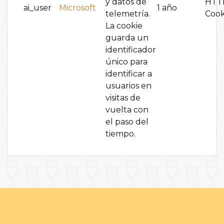
y datos de
HTT
ai_user
Microsoft
1 año
telemetría.
Cook
La cookie
guarda un
identificador
único para
identificar a
usuarios en
visitas de
vuelta con
el paso del
tiempo.