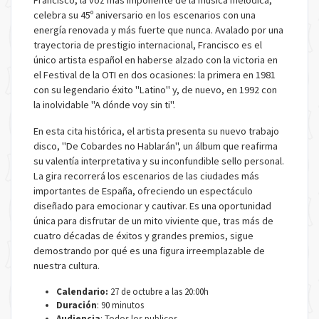
Francisco, la voz más imponente de la música melódica,
celebra su 45º aniversario en los escenarios con una
energía renovada y más fuerte que nunca. Avalado por una
trayectoria de prestigio internacional, Francisco es el
único artista español en haberse alzado con la victoria en
el Festival de la OTI en dos ocasiones: la primera en 1981
con su legendario éxito "Latino" y, de nuevo, en 1992 con
la inolvidable "A dónde voy sin ti".
En esta cita histórica, el artista presenta su nuevo trabajo
disco, "De Cobardes no Hablarán", un álbum que reafirma
su valentía interpretativa y su inconfundible sello personal.
La gira recorrerá los escenarios de las ciudades más
importantes de España, ofreciendo un espectáculo
diseñado para emocionar y cautivar. Es una oportunidad
única para disfrutar de un mito viviente que, tras más de
cuatro décadas de éxitos y grandes premios, sigue
demostrando por qué es una figura irreemplazable de
nuestra cultura.
Calendario:
27 de octubre a las 20:00h
Duración
: 90 minutos
Audiencia
: Todos los publicos