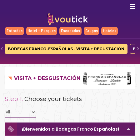
Entradas
Hotel + Parques
Escapadas
Grupos
Hoteles
BODEGAS FRANCO-ESPAÑOLAS - VISITA + DEGUSTACIÓN
BO
VISITA + DESGUSTACIÓN
Step 1.
Choose your tickets
¡Bienvenidos a Bodegas Franco Españolas!