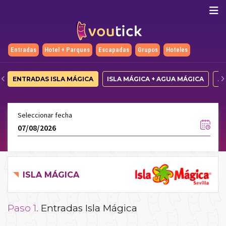
Entradas
Hotel + Parques
Escapadas
Grupos
Hoteles
ENTRADAS ISLA MÁGICA
ISLA MÁGICA + AGUA MÁGICA
A
Seleccionar fecha
ISLA MÁGICA
Paso 1.
Entradas Isla Mágica