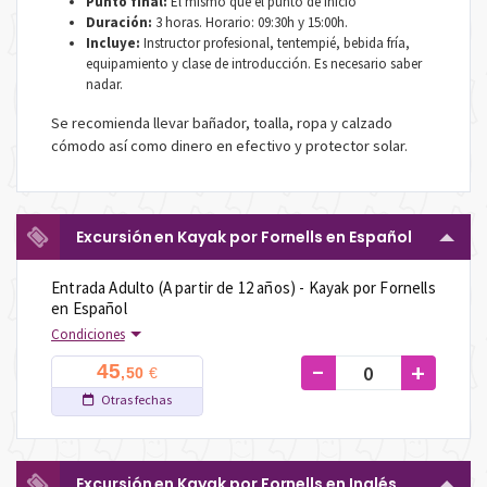
Punto final:
El mismo que el punto de inicio
Duración:
3 horas. Horario: 09:30h y 15:00h.
Incluye:
Instructor profesional, tentempié, bebida fría,
equipamiento y clase de introducción. Es necesario saber
nadar.
Se recomienda llevar bañador, toalla, ropa y calzado
cómodo así como dinero en efectivo y protector solar.
Excursión en Kayak por Fornells en Español
Entrada Adulto (A partir de 12 años) - Kayak por Fornells
en Español
Condiciones
-
+
45
€
,50
Otras fechas
Excursión en Kayak por Fornells en Inglés