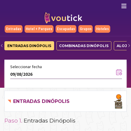
Entradas
Hotel + Parques
Escapadas
Grupos
Hoteles
ENTRADAS DINÓPOLIS
COMBINADAS DINÓPOLIS
ALOJA
Seleccionar fecha
ENTRADAS DINÓPOLIS
Paso 1.
Entradas Dinópolis