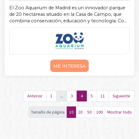
El Zoo Aquarium de Madrid es un innovador parque
de 20 hectáreas situado en la Casa de Campo, que
combina conservación, educación y tecnología. Con
un acuario avanzado y un aviario interactivo, ofrece a
los visitantes una experien ...
Mostrar más
ME INTERESA
Anterior
1
...
3
4
5
11
Siguiente
Tamaño de página
10
20
50
100
Mostrar todo