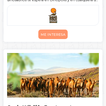
dinosaurios te espera en Dinópolis y en cualquiera de
los otros 6 centros que forman el Territorio
Dinópolis (Legendark, Inhóspitak, Reg ...
Mostrar
más
ME INTERESA