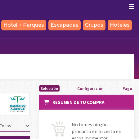
Hotel + Parques
Escapadas
Grupos
Hoteles
Selección
Configuración
Pago
RESUMEN DE TU COMPRA
No tienes ningún
producto en tu cesta en
estos momentos