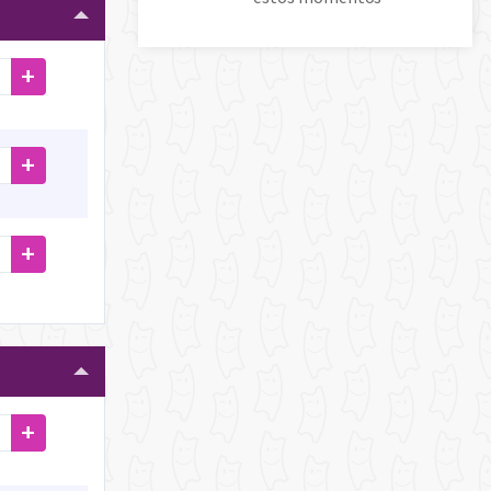
+
+
+
+